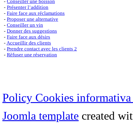
-
Conseiller une boisson
-
Présenter l’addition
-
Faire face aux réclamations
-
Proposer une alternative
-
Conseiller un vin
-
Donner des suggestions
-
Faire face aux désirs
-
Accueillir des clients
-
Prendre contact avec les clients 2
-
Rèfuser une réservation
Policy Cookies informativa
Joomla template
created wit