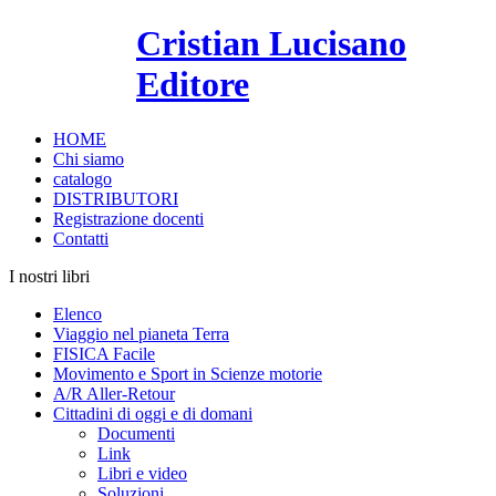
Cristian Lucisano
Editore
HOME
Chi siamo
catalogo
DISTRIBUTORI
Registrazione docenti
Contatti
I nostri libri
Elenco
Viaggio nel pianeta Terra
FISICA Facile
Movimento e Sport in Scienze motorie
A/R Aller-Retour
Cittadini di oggi e di domani
Documenti
Link
Libri e video
Soluzioni