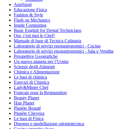
AppSport
Educazione Fisica
Fashion & Style
Flash on Mechanics
Inside Computing
Basic English for Dental Technicians
Oui, c'est moi le Chef!
Manuale di base di Tecnica Culinaria
Laboratorio di servizi enogastronomici - Cucina
Laboratorio di servizi enogastronomici - Sala e Vendita
Prospettive Geografiche
Un nuovo pianeta per l’Uomo
Scienze degli Alimenti
Chimica e Alimentazione
Le basi di chimica
Esercizi di Chimica
Lady&Mister Chef
Français pour la Restauration
Beauty Planet
Hair Planet
Planète Beauté
Planète Cheveux
Le basi di Fisica
Disegno e modellazione odontotecnica
Cucina operativa base