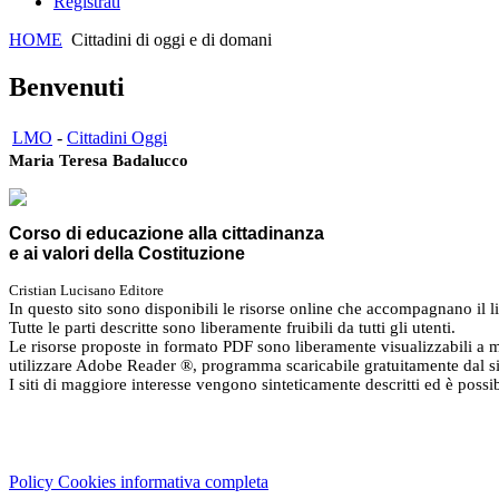
Registrati
HOME
Cittadini di oggi e di domani
Benvenuti
LMO
-
Cittadini Oggi
Maria Teresa Badalucco
Corso di educazione alla cittadinanza
e ai valori della Costituzione
Cristian Lucisano Editore
In questo sito sono disponibili le risorse online che accompagnano il l
Tutte le parti descritte sono liberamente fruibili da tutti gli utenti.
Le risorse proposte in formato PDF sono liberamente visualizzabili a m
utilizzare Adobe Reader ®, programma scaricabile gratuitamente dal s
I siti di maggiore interesse vengono sinteticamente descritti ed è possi
Cristian Lucisano Editore
- Via Padova, 355 - 20132 Milano (Italy)
Cod.Fisc - P.IVA 07021500967 - REA MI-1929961 - Copyright © 201
Policy Cookies informativa completa