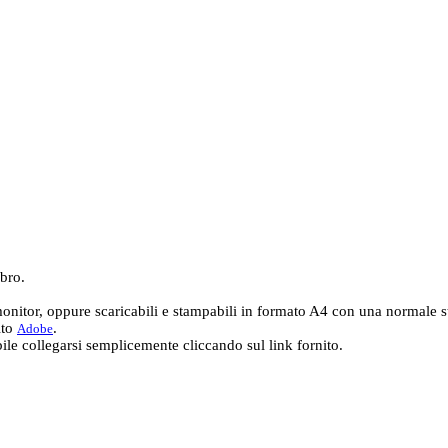
ibro.
onitor, oppure scaricabili e stampabili in formato A4 con una normale s
ito
.
Adobe
bile collegarsi semplicemente cliccando sul link fornito.
 | Tel. 02 2720 9276 - Fax 02 2720 9474
3 - All Rights Reserved.