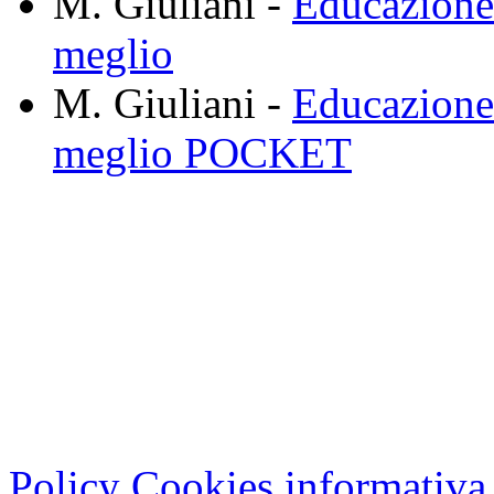
M. Giuliani -
Educazione 
meglio
M. Giuliani -
Educazione 
meglio POCKET
Cristian Lucisano Editore
Milano (Italy) | Tel. 02 27
Cod.Fisc - P.IVA 0702150
Copyright © 2013 - All Rig
Policy Cookies informativa