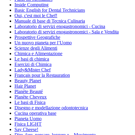
Inside Computing
Basic English for Dental Technicians
Oui, c'est moi le Chef!
Manuale di base di Tecnica Culinaria
Laboratorio di servizi enogastronomici - Cucina
Laboratorio di servizi enogastronomici - Sala e Vendita
Prospettive Geografiche
Un nuovo pianeta per l’Uomo
Scienze degli Alimenti
Chimica e Alimentazione
Le basi di chimica
Esercizi di Chimica
Lady&Mister Chef
Français pour la Restauration
Beauty Planet
Hair Planet
Planète Beauté
Planète Cheveux
Le basi di Fisica
Disegno e modellazione odontotecnica
Cucina operativa base
Pianeta Uomo
Fisica LIGHT
Say Cheese!
Dire, fare, pensare, leggere e....Movimento