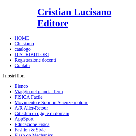
Cristian Lucisano
Editore
HOME
Chi siamo
catalogo
DISTRIBUTORI
Registrazione docenti
Contatti
I nostri libri
Elenco
Viaggio nel pianeta Terra
FISICA Facile
Movimento e Sport in Scienze motorie
A/R Aller-Retour
Cittadini di oggi e di domani
AppSport
Educazione Fisica
Fashion & Style
Flash on Mechanics