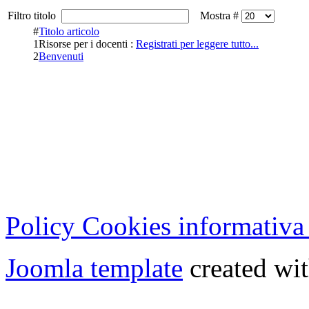
Filtro titolo
Mostra #
#
Titolo articolo
1
Risorse per i docenti :
Registrati per leggere tutto...
2
Benvenuti
Cristian Lucisano Editore
Milano (Italy) | Tel. 02 27
Cod.Fisc - P.IVA 0702150
Copyright © 2013 - All Rig
Policy Cookies informativa
Joomla template
created wit