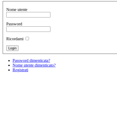
Nome utente
Password
Ricordami
Password dimenticata?
Nome utente dimenticato?
Registrati
Cristian Lucisano Editore
Milano (Italy) | Tel. 02 27
Cod.Fisc - P.IVA 0702150