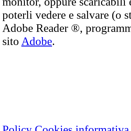
monitor, oppure scaricabili 
poterli vedere e salvare (o s
Adobe Reader ®, programma 
sito
Adobe
.
Cristian Lucisano Editore
Milano (Italy) | Tel. 02 27
Cod.Fisc - P.IVA 0702150
Copyright © 2013 - All Rig
Policy Cookies informativa