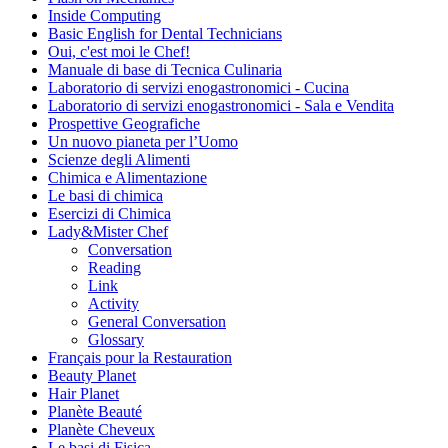
Inside Computing
Basic English for Dental Technicians
Oui, c'est moi le Chef!
Manuale di base di Tecnica Culinaria
Laboratorio di servizi enogastronomici - Cucina
Laboratorio di servizi enogastronomici - Sala e Vendita
Prospettive Geografiche
Un nuovo pianeta per l’Uomo
Scienze degli Alimenti
Chimica e Alimentazione
Le basi di chimica
Esercizi di Chimica
Lady&Mister Chef
Conversation
Reading
Link
Activity
General Conversation
Glossary
Français pour la Restauration
Beauty Planet
Hair Planet
Planète Beauté
Planète Cheveux
Le basi di Fisica