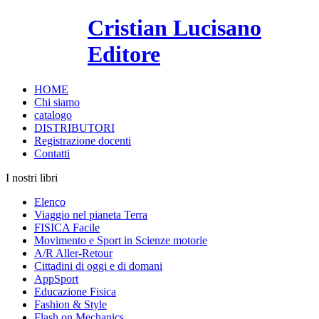
Cristian Lucisano
Editore
HOME
Chi siamo
catalogo
DISTRIBUTORI
Registrazione docenti
Contatti
I nostri libri
Elenco
Viaggio nel pianeta Terra
FISICA Facile
Movimento e Sport in Scienze motorie
A/R Aller-Retour
Cittadini di oggi e di domani
AppSport
Educazione Fisica
Fashion & Style
Flash on Mechanics