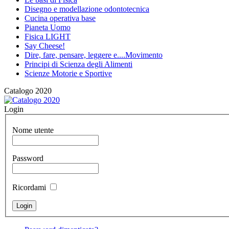
Disegno e modellazione odontotecnica
Cucina operativa base
Pianeta Uomo
Fisica LIGHT
Say Cheese!
Dire, fare, pensare, leggere e....Movimento
Principi di Scienza degli Alimenti
Scienze Motorie e Sportive
Catalogo 2020
Login
Nome utente
Password
Ricordami