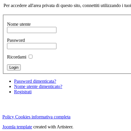
Per accedere all'area privata di questo sito, connettiti utilizzando i 
Nome utente
Password
Ricordami
Password dimenticata?
Nome utente dimenticato?
Registrati
Cristian Lucisano Editore
- Via Padova, 355 - 20132 Milano (Italy)
Cod.Fisc - P.IVA 07021500967 - REA MI-1929961 - Copyright © 201
Policy Cookies informativa completa
Joomla template
created with Artisteer.