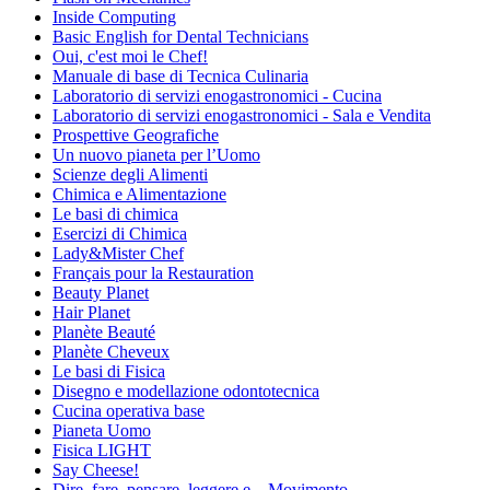
Inside Computing
Basic English for Dental Technicians
Oui, c'est moi le Chef!
Manuale di base di Tecnica Culinaria
Laboratorio di servizi enogastronomici - Cucina
Laboratorio di servizi enogastronomici - Sala e Vendita
Prospettive Geografiche
Un nuovo pianeta per l’Uomo
Scienze degli Alimenti
Chimica e Alimentazione
Le basi di chimica
Esercizi di Chimica
Lady&Mister Chef
Français pour la Restauration
Beauty Planet
Hair Planet
Planète Beauté
Planète Cheveux
Le basi di Fisica
Disegno e modellazione odontotecnica
Cucina operativa base
Pianeta Uomo
Fisica LIGHT
Say Cheese!
Dire, fare, pensare, leggere e....Movimento