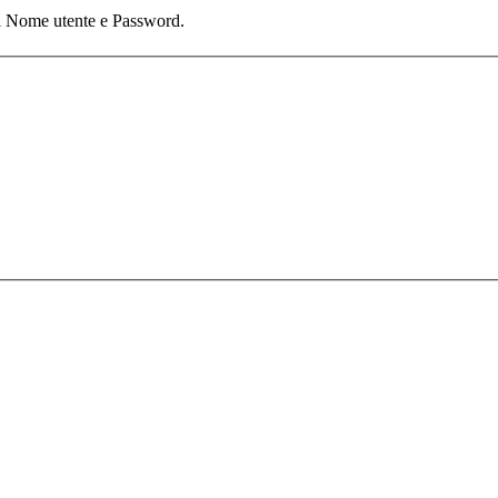
tuoi Nome utente e Password.
 | Tel. 02 2720 9276 - Fax 02 2720 9474
3 - All Rights Reserved.