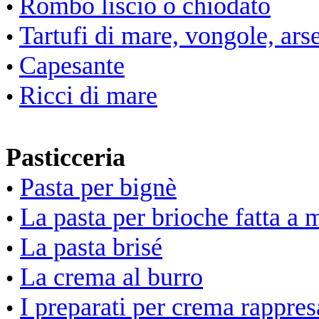
Rombo liscio o chiodato
•
Tartufi di mare, vongole, ars
•
Capesante
•
Ricci di mare
•
Pasticceria
Pasta per bignè
•
La pasta per brioche fatta a
•
La pasta brisé
•
La crema al burro
•
I preparati per crema rappre
•