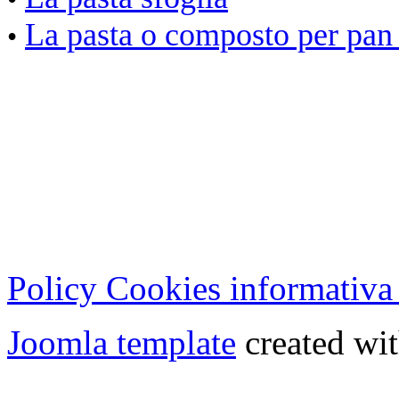
La pasta o composto per pan
•
Cristian Lucisano Editore
Milano (Italy) | Tel. 02 27
Cod.Fisc - P.IVA 0702150
Copyright © 2013 - All Rig
Policy Cookies informativa
Joomla template
created wit