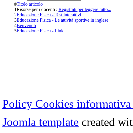
#
Titolo articolo
1
Risorse per i docenti :
Registrati per leggere tutto...
2
Educazione Fisica - Test interattivi
3
Educazione Fisica - Le attività sportive in inglese
4
Benvenuti
5
Educazione Fisica - Link
Cristian Lucisano Editore
Milano (Italy) | Tel. 02 27
Cod.Fisc - P.IVA 0702150
Copyright © 2013 - All Rig
Policy Cookies informativa
Joomla template
created wit