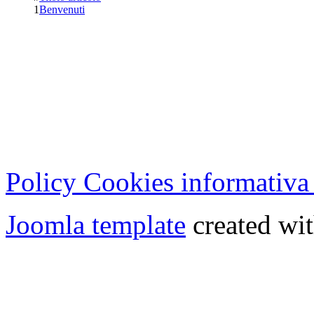
1
Benvenuti
Cristian Lucisano Editore
Milano (Italy) | Tel. 02 27
Cod.Fisc - P.IVA 0702150
Copyright © 2013 - All Rig
Policy Cookies informativa
Joomla template
created wit